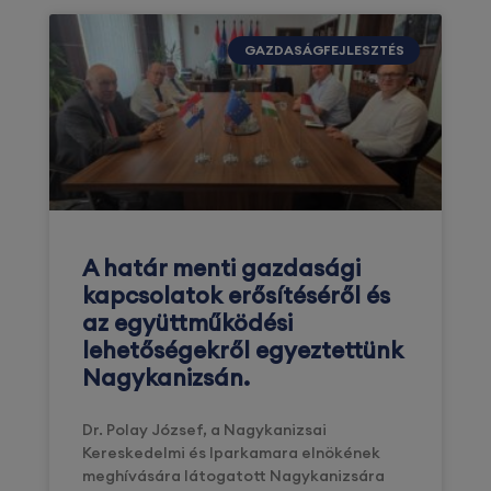
GAZDASÁGFEJLESZTÉS
A határ menti gazdasági
kapcsolatok erősítéséről és
az együttműködési
lehetőségekről egyeztettünk
Nagykanizsán.
Dr. Polay József, a Nagykanizsai
Kereskedelmi és Iparkamara elnökének
meghívására látogatott Nagykanizsára