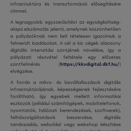
infrastruktúra és transzformáció elősegítésére
címmel.
A legnagyobb egyszerűsítést az egységköltség-
alapú elszámolás jelenti, amelynek köszönhetően
a pályázóknak nem kell tételesen igazolniuk a
felmerült kiadásokat. A cél a kis cégek alacsony
digitális intenzitási szintjének növelése, így a
pályázati részvétel feltétele egy előzetes
szintfelmérés (
https://kkvdigital.dkf.hu/
)
elvégzése.
A forrás a mikro- és kisvállalkozások digitális
infrastruktúrájának, képességeinek fejlesztésére
fordítható, így egyebek mellett informatikai
eszközök (például számítógépek, mobiltelefonok,
nyomtatók, hálózati berendezések, szoftverek),
felhőszolgáltatások beszerzése, digitális
tanácsadás, weboldal vagy webshop készítése