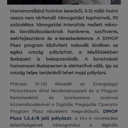
Harmincmilliárd forintos keretből, 3-12 millió forint
vissza nem térítendő támogatást kaphatnak, 90
százalékos támogatási intenzitás mellett mikro-
és kisvállalkozásoknak hardverre, szoftverre,
webfejlesztésre és e-kereskedelemre. A DIMOP
Plusz program kibővített második körében az
egész ország pályázhat, a későbbiekben
Budapest is bekapcsolódik. A konstrukció
hamarosan Budapesten is elérhetővé válik, így az
ország teljes területéről lehet majd pályázni.
Március 31-től élesedik az Energiaügyi
Minisztérium által kezdeményezett és a Magyar
Kereskedelmi és Iparkamara szakmai
közreműködésével a Digitális Megújulás Operatív
Program Plusz részeként megvalósuló,
DIMOP
Plusz 1.2.6/B jelű pályázat
, a kkv-k növekedési
lehetőségeinek támogatása a digitális