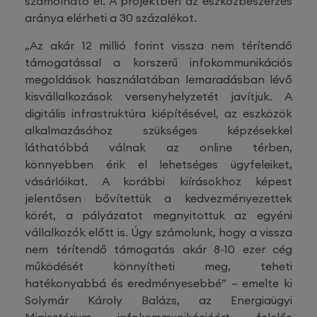
számolható el. A projektben az eszközbeszerzés
aránya elérheti a 30 százalékot.
„Az akár 12 millió forint vissza nem térítendő
támogatással a korszerű infokommunikációs
megoldások használatában lemaradásban lévő
kisvállalkozások versenyhelyzetét javítjuk. A
digitális infrastruktúra kiépítésével, az eszközök
alkalmazásához szükséges képzésekkel
láthatóbbá válnak az online térben,
könnyebben érik el lehetséges ügyfeleiket,
vásárlóikat. A korábbi kiírásokhoz képest
jelentősen bővítettük a kedvezményezettek
körét, a pályázatot megnyitottuk az egyéni
vállalkozók előtt is. Úgy számolunk, hogy a vissza
nem térítendő támogatás akár 8-10 ezer cég
működését könnyítheti meg, teheti
hatékonyabbá és eredményesebbé” – emelte ki
Solymár Károly Balázs, az Energiaügyi
Minisztérium infokommunikációért felelős