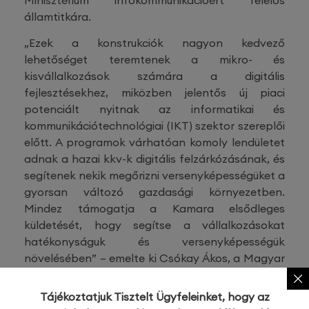
államtitkára.
„Ezek a konstrukciók nagyon kedvező
lehetőséget teremtenek a mikro- és
kisvállalkozások számára a digitális
fejlesztésekhez, miközben jelentős új piaci
potenciált nyitnak az informatikai és
kommunikációtechnológiai (IKT) szektor szereplői
előtt. A programok várhatóan komoly lendületet
adnak a hazai kkv-k digitális felzárkózásának, és
segítenek nekik megőrizni versenyképességüket a
gyorsan változó gazdasági környezetben.
Mindez támogatja a Kamara elsődleges
küldetését, hogy segítse a vállalkozásokat
hatékonyságuk és versenyképességük
növelésében” – emelte ki Csókay Ákos, a Magyar
Kereskedelmi és Iparkamara főtitkára. A
fejlesztéseket továbbra is a Kamara által
Tájékoztatjuk Tisztelt Ügyfeleinket, hogy az
gondozott Modern Vállalkozások Program