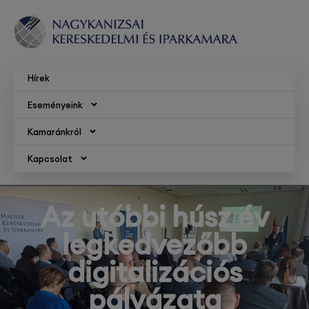
Hírek
Eseményeink
Kamaránkról
Kapcsolat
Az utóbbi húsz év
legkedvezőbb
digitalizációs
pályázata