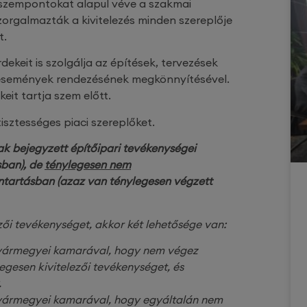
 szempontokat alapul véve a szakmai
orgalmazták a kivitelezés minden szereplője
t.
dekeit is szolgálja az építések, tervezések
áresemények rendezésének megkönnyítésével.
eit tartja szem előtt.
isztességes piaci szereplőket.
k bejegyzett építőipari tevékenységei
sban), de
ténylegesen nem
ántartásban (azaz van ténylegesen végzett
zői tevékenységet, akkor két lehetősége van:
 a vármegyei kamarával, hogy nem végez
legesen kivitelezői tevékenységet, és
.
a vármegyei kamarával, hogy egyáltalán nem