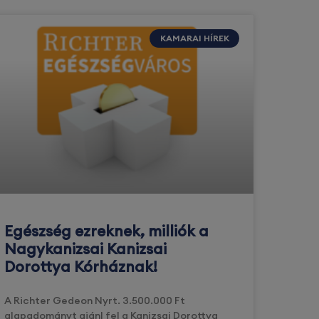
KAMARAI HÍREK
Egészség ezreknek, milliók a
Nagykanizsai Kanizsai
Dorottya Kórháznak!
A Richter Gedeon Nyrt. 3.500.000 Ft
alapadományt ajánl fel a Kanizsai Dorottya