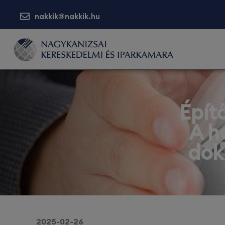
nakkik@nakkik.hu
Épít
A h
dok
2025-02-26