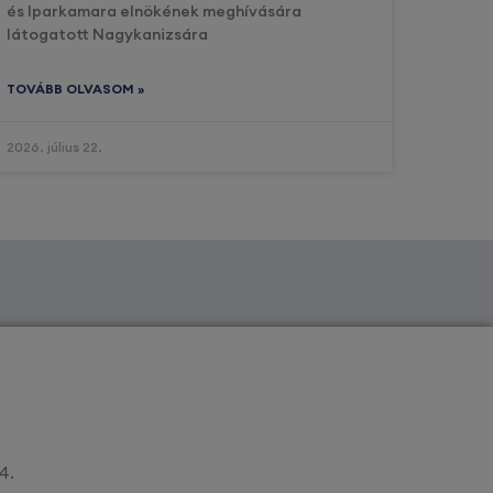
és Iparkamara elnökének meghívására
látogatott Nagykanizsára
TOVÁBB OLVASOM »
2026. július 22.
4.