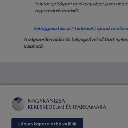
folytat építőipari tevékenységet (sem aktuá
regisztráció törlését.
Felfüggesztéssel / törléssel / újraaktiváláss
A cégszerűen aláírt és bélyegzővel ellátott nyil
küldhető.
Lépjen kapcsolatba velünk