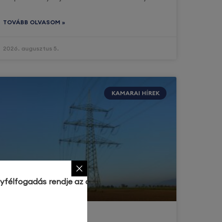
TOVÁBB OLVASOM »
2026. augusztus 5.
KAMARAI HÍREK
ügyfélfogadás rendje az alábbiak