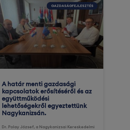
GAZDASÁGFEJLESZTÉS
A határ menti gazdasági
kapcsolatok erősítéséről és az
együttműködési
lehetőségekről egyeztettünk
Nagykanizsán.
Dr. Polay József, a Nagykanizsai Kereskedelmi