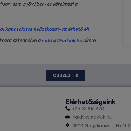
lisan, sem a jövőben) és
kérelmezi a
al kapcsolatos nyilatkozat- itt érhető el!
atkozat szkennelve a
nakkik@nakkik.hu
címre
ÖSSZES HÍR
Elérhetőségeink
+36 93 516 670
nakkik@nakkik.hu
8800 Nagykanizsa, Fő út 2