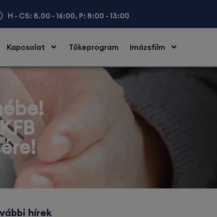
H - CS: 8.00 - 16:00, P: 8:00 - 13:00
Kapcsolat
Tőkeprogram
Imázsfilm
mébe!
KKFB
ére!
vábbi hírek