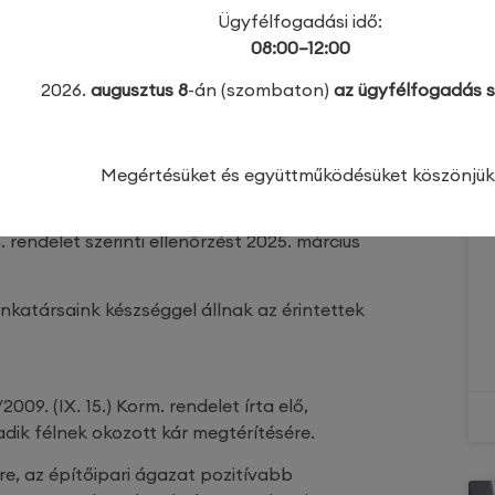
sztül:
Ügyfélfogadási idő:
08:00–12:00
LTÉS
2026.
augusztus 8
-án (szombaton)
az ügyfélfogadás s
ódosított 191/2009. (IX.15.) Korm. rendelet az
/B. §-a rendelkezik a 2025. január 15-től
Megértésüket és együttműködésüket köszönjük
tató vállalkozásra vonatkozik az új
sokat a Magyar Kereskedelmi és Iparkamara
m. rendelet szerinti ellenőrzést 2025. március
katársaink készséggel állnak az érintettek
2009. (IX. 15.) Korm. rendelet írta elő,
dik félnek okozott kár megtérítésére.
re, az építőipari ágazat pozitívabb