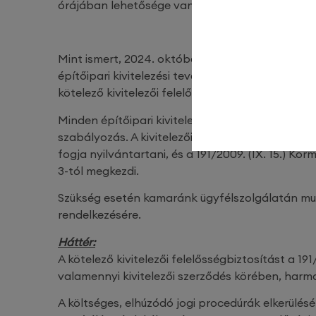
órájában lehetősége van, az alábbi oldalon kere
FELTÖ
Mint ismert, 2024. október 1-én életbelépett a m
építőipari kivitelezési tevékenységről, melynek 21
kötelező kivitelezői felelősségbiztosításról.
Minden építőipari kivitelező tevékenységet foly
szabályozás. A kivitelezői felelősségbiztosítá
fogja nyilvántartani, és a 191/2009. (IX. 15.) Kor
3-tól megkezdi.
Szükség esetén kamaránk ügyfélszolgálatán mun
rendelkezésére.
Háttér:
A kötelező kivitelezői felelősségbiztosítást a 191/
valamennyi kivitelezői szerződés körében, harma
A költséges, elhúzódó jogi procedúrák elkerülésé