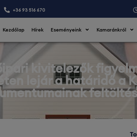
+36 93 516 670
Kezdőlap
Hírek
Eseményeink
Kamaránkról
őipari kivitelezők figyel
éten lejár a határidő a 
umentumainak feltöltés
To