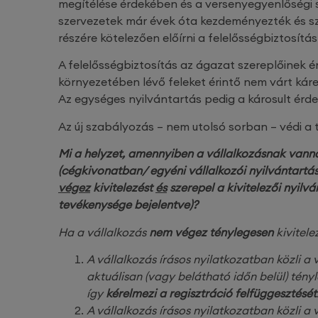
megítélése érdekében és a versenyegyenlőségi
szervezetek már évek óta kezdeményezték és sz
részére kötelezően előírni a felelősségbiztosítás
A felelősségbiztosítás az ágazat szereplőinek ér
környezetében lévő feleket érintő nem várt k
Az egységes nyilvántartás pedig a károsult érdek
Az új szabályozás – nem utolsó sorban – védi a t
Mi a helyzet, amennyiben a vállalkozásnak vanna
(cégkivonatban/ egyéni vállalkozói nyilvántartá
végez
kivitelezést
és
szerepel a kivitelezői nyilv
tevékenysége bejelentve)?
Ha a vállalkozás
nem végez ténylegesen
kivitele
A vállalkozás írásos nyilatkozatban közli
aktuálisan (vagy belátható időn belül) tény
így
kérelmezi a regisztráció felfüggesztését
A vállalkozás írásos nyilatkozatban közli 