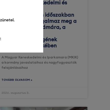
A Magyar Kereskedelmi és
Iparkamara az
energiaválságos időszakban
zünetel.
javaslatokat fogalmaz meg a
vállalkozások számára, a
gazdaság
működőképességének
!
megőrzése érdekében
A Magyar Kereskedelmi és Iparkamara (MKIK)
a kormány javaslataihoz és nagyfogyasztók
felajánlásaihoz
TOVÁBB OLVASOM »
2026. augusztus 3.