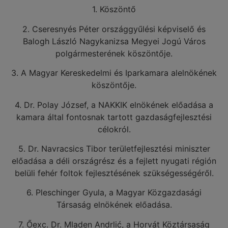
1. Köszöntő
2. Cseresnyés Péter országgyűlési képviselő és
Balogh László Nagykanizsa Megyei Jogú Város
polgármesterének köszöntője.
3. A Magyar Kereskedelmi és Iparkamara alelnökének
köszöntője.
4. Dr. Polay József, a NAKKIK elnökének előadása a
kamara által fontosnak tartott gazdaságfejlesztési
célokról.
5. Dr. Navracsics Tibor területfejlesztési miniszter
előadása a déli országrész és a fejlett nyugati régión
belüli fehér foltok fejlesztésének szükségességéről.
6. Pleschinger Gyula, a Magyar Közgazdasági
Társaság elnökének előadása.
7. Őexc. Dr. Mladen Andrlić, a Horvát Köztársaság