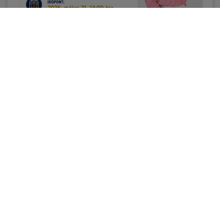
Vállalkozásindítás, üzleti
alapismeretek és üzleti
gondolkodás fejlesztése – komplex
elméleti és gyakorlati képzés
2026. május 21. (csütörtök) 14:00 óra
ÉRDEKEL