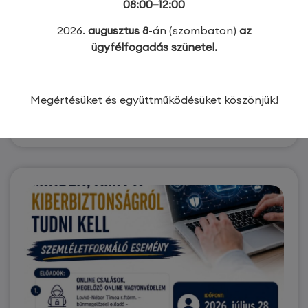
08:00–12:00
2026.
augusztus 8
-án (szombaton)
az
Változások az adózásban! 2026.
ügyfélfogadás szünetel.
szeptember 1-től esedékes
változásokról röviden
2026. augusztus 13. (csütörtök) 14:00 óra
Megértésüket és együttműködésüket köszönjük!
ÉRDEKEL