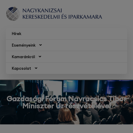
Hírek
Eseményeink
Kamaránkról
Kapcsolat
Gazdasági Fórum Navracsics Tibor
Miniszter Úr részvételével