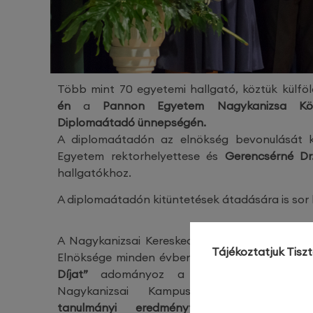
Több mint 70 egyetemi hallgató, köztük külfö
én
a
Pannon Egyetem Nagykanizsa Kö
Diplomaátadó ünnepségén.
A diplomaátadón az elnökség bevonulását
Egyetem rektorhelyettese és
Gerencsérné Dr
hallgatókhoz.
A diplomaátadón kitüntetések átadására is sor k
A Nagykanizsai Kereskedelmi és Iparkamara
Tájékoztatjuk Tisz
Elnöksége minden évben
„Egyetemi Kamarai
Díjat”
adományoz a Pannon Egyetem
Nagykanizsai Kampuszán a
legjobb
tanulmányi eredményt elért,
végzős,