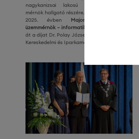
nagykanizsai lakosú informatikus vagy
mérnök hallgató részére.
2025. évben
Major Bálint végzős
üzemmérnök – informatikus hallgató
vehette
át a díjat Dr. Polay Józseftől, a Nagykanizsai
Kereskedelmi és Iparkamara elnökétől.