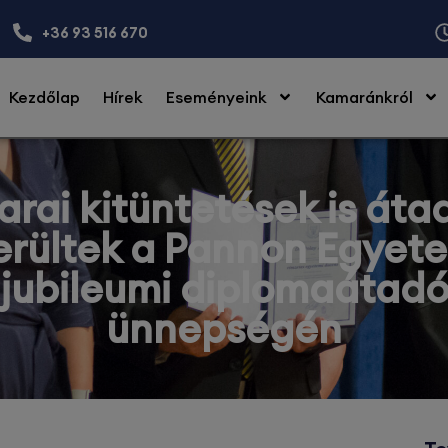
+36 93 516 670
Kezdőlap
Hírek
Eseményeink
Kamaránkról
rai kitüntetések is áta
erültek a Pannon Egyet
jubileumi diplomaátad
ünnepségén