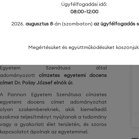
Ügyfélfogadási idő:
08:00–12:00
2026.
augusztus 8
-án (szombaton)
az ügyfélfogadás s
Megértésüket és együttműködésüket köszönjük
Az ünnepségen vehette át a Pannon
Egyetem Szenátusa által
adományozott
címzetes egyetemi docens
címet Dr. Polay József elnök úr.
A Pannon Egyetem Szenátusa címzetes
egyetemi docens címet adományozhat
olyan szakembereknek, akik kiemelkedő
szakmai teljesítményt nyújtanak a tudomány
vagy a gyakorlati élet területén, és szoros
kapcsolatot ápolnak az egyetemmel.