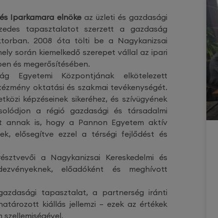
 és Iparkamara elnöke
az üzleti és gazdasági
izedes tapasztalatot szerzett a gazdaság
ktorban. 2008 óta tölti be a Nagykanizsai
ely során kiemelkedő szerepet vállal az ipari
ben és megerősítésében.
 Egyetemi Központjának elkötelezett
tézmény oktatási és szakmai tevékenységét.
tközi képzéseinek sikeréhez, és szívügyének
solódjon a régió gazdasági és társadalmi
nít annak is, hogy a Pannon Egyetem aktív
k, elősegítve ezzel a térségi fejlődést és
észtvevői a Nagykanizsai Kereskedelmi és
dezvényeknek, előadóként és meghívott
azdasági tapasztalat, a partnerség iránti
atározott kiállás jellemzi – ezek az értékek
 szellemiségével.