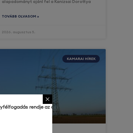
alapadományt ajánl fel a Kanizsai Dorottya
TOVÁBB OLVASOM »
2026. augusztus 5.
KAMARAI HÍREK
ügyfélfogadás rendje az alábbiak