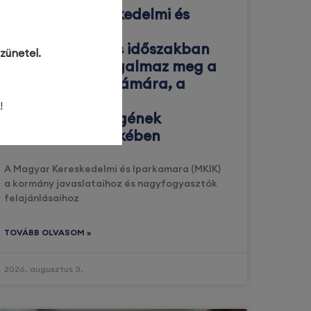
A Magyar Kereskedelmi és
Iparkamara az
energiaválságos időszakban
zünetel.
javaslatokat fogalmaz meg a
vállalkozások számára, a
gazdaság
!
működőképességének
megőrzése érdekében
A Magyar Kereskedelmi és Iparkamara (MKIK)
a kormány javaslataihoz és nagyfogyasztók
felajánlásaihoz
TOVÁBB OLVASOM »
2026. augusztus 3.