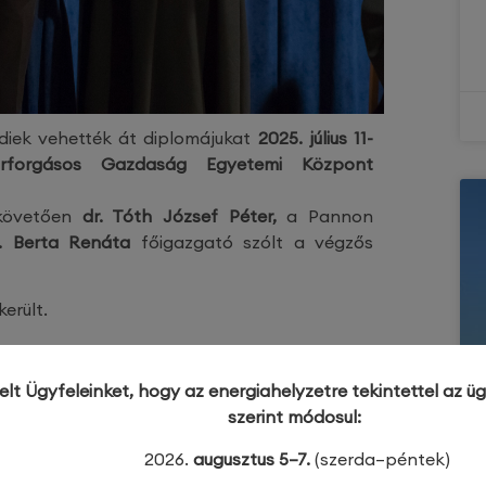
ldiek vehették át diplomájukat
2025. július 11-
rforgásos Gazdaság Egyetemi Központ
 követően
dr. Tóth József Péter,
a Pannon
. Berta Renáta
főigazgató szólt a végzős
erült.
telt Ügyfeleinket, hogy az energiahelyzetre tekintettel az 
szerint módosul:
2026.
augusztus 5–7.
(szerda–péntek)