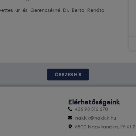
lyettes úr és Gerencsérné Dr. Berta Renáta
ÖSSZES HÍR
Elérhetőségeink
+36 93 516 670
nakkik@nakkik.hu
8800 Nagykanizsa, Fő út 2