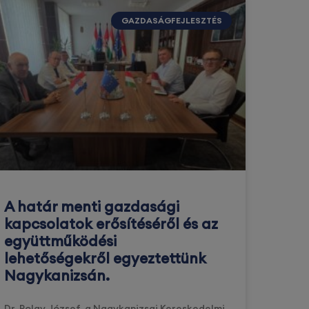
GAZDASÁGFEJLESZTÉS
A határ menti gazdasági
kapcsolatok erősítéséről és az
együttműködési
lehetőségekről egyeztettünk
Nagykanizsán.
Dr. Polay József, a Nagykanizsai Kereskedelmi