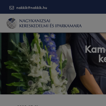
nakkik@nakkik.hu
Kama
k