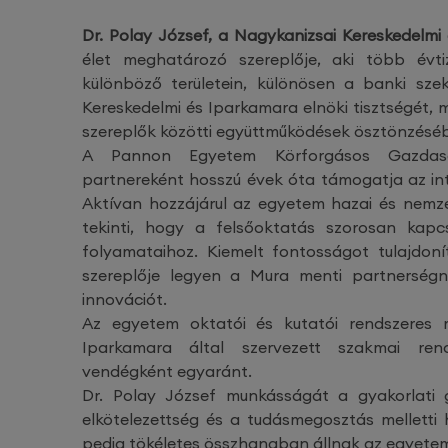
Dr. Polay József, a Nagykanizsai Kereskedelmi
élet meghatározó szereplője, aki több évt
különböző területein, különösen a banki sze
Kereskedelmi és Iparkamara elnöki tisztségét, m
szereplők közötti együttműködések ösztönzésé
A Pannon Egyetem Körforgásos Gazdaság
partnereként hosszú évek óta támogatja az in
Aktívan hozzájárul az egyetem hazai és nemze
tekinti, hogy a felsőoktatás szorosan kapc
folyamataihoz. Kiemelt fontosságot tulajdo
szereplője legyen a Mura menti partnerségne
innovációt.
Az egyetem oktatói és kutatói rendszeres r
Iparkamara által szervezett szakmai ren
vendégként egyaránt.
Dr. Polay József munkásságát a gyakorlati g
elkötelezettség és a tudásmegosztás melletti h
pedig tökéletes összhangban állnak az egyetem