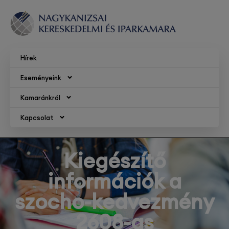
Hírek
Eseményeink
Kamaránkról
Kapcsolat
Kiegészítő
információk a
szocho-kedvezmény
2608-as