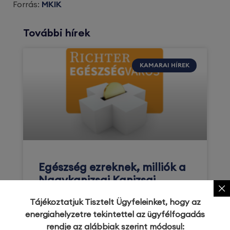
Forrás:
MKIK
További hírek
KAMARAI HÍREK
Egészség ezreknek, milliók a
Nagykanizsai Kanizsai
Dorottya Kórháznak!
Tájékoztatjuk Tisztelt Ügyfeleinket, hogy az
energiahelyzetre tekintettel az ügyfélfogadás
A Richter Gedeon Nyrt. 3.500.000 Ft
rendje az alábbiak szerint módosul:
alapadományt ajánl fel a Kanizsai