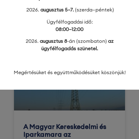
Dorottya
2026.
augusztus 5–7.
(szerda–péntek)
TOVÁBB OLVASOM »
Ügyfélfogadási idő:
08:00–12:00
2026. augusztus 5.
2026.
augusztus 8
-án (szombaton)
az
ügyfélfogadás szünetel.
KAMARAI HÍREK
Megértésüket és együttműködésüket köszönjük!
A Magyar Kereskedelmi és
Iparkamara az