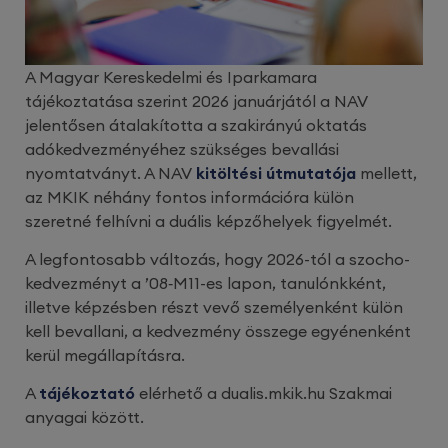
A Magyar Kereskedelmi és Iparkamara
tájékoztatása szerint 2026 januárjától a NAV
jelentősen átalakította a szakirányú oktatás
adókedvezményéhez szükséges bevallási
nyomtatványt. A NAV
kitöltési útmutatója
mellett,
az MKIK néhány fontos információra külön
szeretné felhívni a duális képzőhelyek figyelmét.
A legfontosabb változás, hogy 2026-tól a szocho-
kedvezményt a ’08‑M11-es lapon, tanulónkként,
illetve képzésben részt vevő személyenként külön
kell bevallani, a kedvezmény összege egyénenként
kerül megállapításra.
A
tájékoztató
elérhető a dualis.mkik.hu Szakmai
anyagai között.