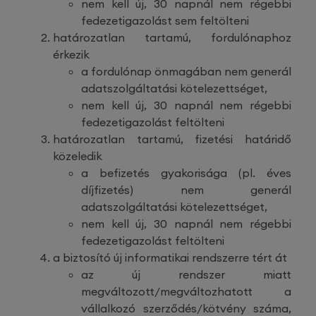
nem kell új, 30 napnál nem régebbi
fedezetigazolást sem feltölteni
határozatlan tartamú, fordulónaphoz
érkezik
a fordulónap önmagában nem generál
adatszolgáltatási kötelezettséget,
nem kell új, 30 napnál nem régebbi
fedezetigazolást feltölteni
határozatlan tartamú, fizetési határidő
közeledik
a befizetés gyakorisága (pl. éves
díjfizetés) nem generál
adatszolgáltatási kötelezettséget,
nem kell új, 30 napnál nem régebbi
fedezetigazolást feltölteni
a biztosító új informatikai rendszerre tért át
az új rendszer miatt
megváltozott/megváltozhatott a
vállalkozó szerződés/kötvény száma,