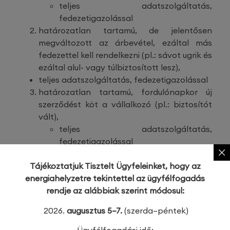
teljes adatszolgáltatás,
fedezetigazolással
határozatlan tartamú, de jelentősen
megváltozott az árbevétel, ezáltal más
fedezettel kell rendelkezni (pl.: sávot ugrik és
ezáltal alul- vagy túlbiztosított lesz),
teljes adatszolgáltatás, fedezetigazolással
határozatlan tartamú, fordulónapkor új
szerződést köt a vállalkozó (pl.: biztosítót
vált),
teljes adatszolgáltatás,
fedezetigazolással
határozatlan tartamú, bármilyen okból
megszűnik
Tájékoztatjuk Tisztelt Ügyfeleinket, hogy az
új szerződést kell kötni
energiahelyzetre tekintettel az ügyfélfogadás
teljes adatszolgáltatás,
rendje az alábbiak szerint módosul:
fedezetigazolással
2026.
augusztus 5–7.
(szerda–péntek)