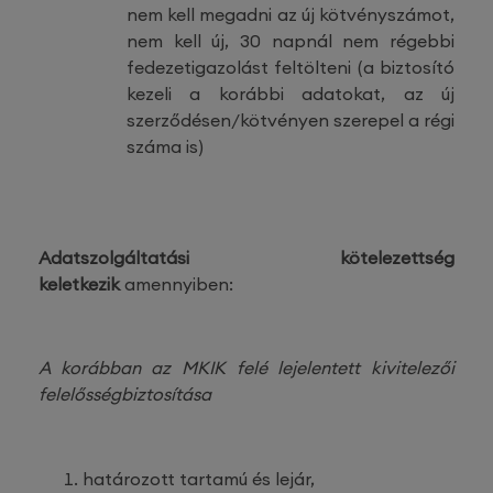
nem kell megadni az új kötvényszámot,
nem kell új, 30 napnál nem régebbi
fedezetigazolást feltölteni (a biztosító
kezeli a korábbi adatokat, az új
szerződésen/kötvényen szerepel a régi
száma is)
Adatszolgáltatási kötelezettség
keletkezik
amennyiben:
A korábban az MKIK felé lejelentett kivitelezői
felelősségbiztosítása
határozott tartamú és lejár,