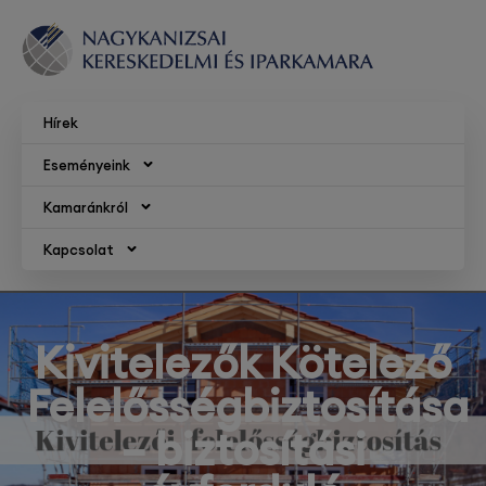
Hírek
Eseményeink
Kamaránkról
Kapcsolat
Kivitelezők Kötelező
Felelősségbiztosítása
– biztosítási