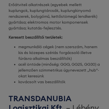
Erőátviteli alkatrészek (egyebek mellett
kuplungok, kuplungtárcsák, kuplungkinyomó
rendszerek, bolygómű, kettőstömegű lendkerék)
gyártása; elektromos motor komponensek
gyártása; kutatás-fejlesztés.
Keresett beszállítói területek:
megmunkáló cégek (nem szerszám, hanem
kis és közepes szériás forgácsoló illetve
fúrásra alkalmas beszállítók)
acél öntöde (minőség: GGG, GG25, GG30) a
jellemzően szimmetrikus úgynevezett „hub”-
okat keresünk
kovácsolt vas beszállítók
TRANSDANUBIA
Logisztikai Kft.
– Lébény