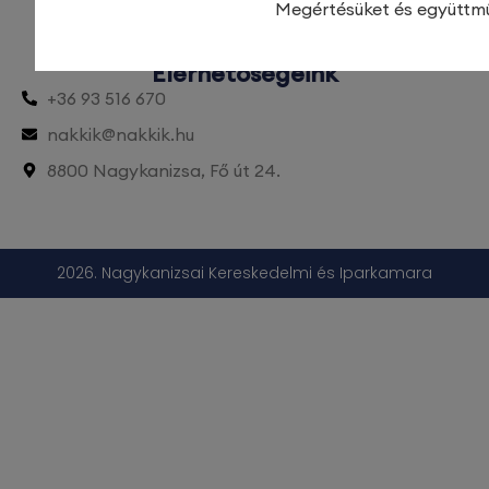
Megértésüket és együttm
Lépjen kapcsolatba velünk
Elérhetőségeink
+36 93 516 670
nakkik@nakkik.hu
8800 Nagykanizsa, Fő út 24.
2026. Nagykanizsai Kereskedelmi és Iparkamara