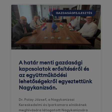
GAZDASÁGFEJLESZTÉS
A határ menti gazdasági
kapcsolatok erősítéséről és
az együttműködési
lehetőségekről egyeztettünk
Nagykanizsán.
Dr. Polay József, a Nagykanizsai
Kereskedelmi és Iparkamara elnökének
meghívására látogatott Nagykanizsára