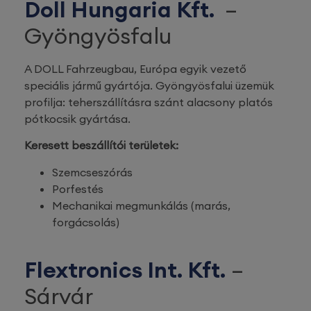
Doll Hungaria Kft.
–
Gyöngyösfalu
A DOLL Fahrzeugbau, Európa egyik vezető
speciális jármű gyártója. Gyöngyösfalui üzemük
profilja: teherszállításra szánt alacsony platós
pótkocsik gyártása.
Keresett beszállítói területek:
Szemcseszórás
Porfestés
Mechanikai megmunkálás (marás,
forgácsolás)
Flextronics Int. Kft.
–
Sárvár