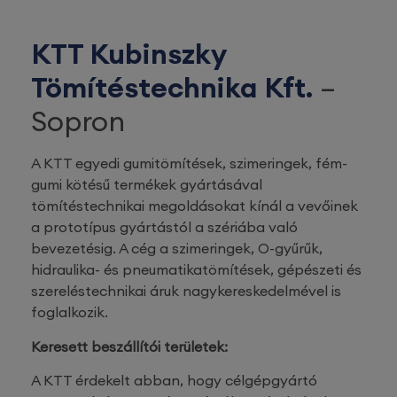
KTT Kubinszky
Tömítéstechnika Kft.
–
Sopron
A KTT egyedi gumitömítések, szimeringek, fém-
gumi kötésű termékek gyártásával
tömítéstechnikai megoldásokat kínál a vevőinek
a prototípus gyártástól a szériába való
bevezetésig. A cég a szimeringek, O-gyűrűk,
hidraulika- és pneumatikatömítések, gépészeti és
szereléstechnikai áruk nagykereskedelmével is
foglalkozik.
Keresett beszállítói területek:
A KTT érdekelt abban, hogy célgépgyártó