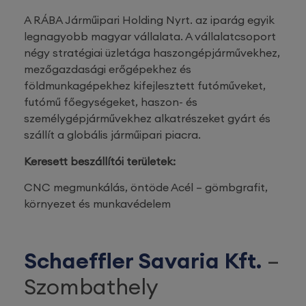
A RÁBA Járműipari Holding Nyrt. az iparág egyik
legnagyobb magyar vállalata. A vállalatcsoport
négy stratégiai üzletága haszongépjárművekhez,
mezőgazdasági erőgépekhez és
földmunkagépekhez kifejlesztett futóműveket,
futómű főegységeket, haszon- és
személygépjárművekhez alkatrészeket gyárt és
szállít a globális járműipari piacra.
Keresett beszállítói területek:
CNC megmunkálás, öntöde Acél – gömbgrafit,
környezet és munkavédelem
Schaeffler Savaria Kft.
–
Szombathely