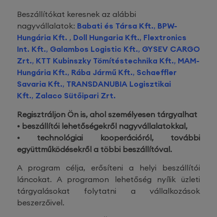
Beszállítókat keresnek az alábbi
nagyvállalatok:
Babati és Társa Kft.
,
BPW-
Hungária Kft.
,
Doll Hungaria Kft.
,
Flextronics
Int. Kft.
,
Galambos Logistic Kft.
,
GYSEV CARGO
Zrt.
,
KTT Kubinszky Tömítéstechnika Kft.
,
MAM-
Hungária Kft.
,
Rába Jármű Kft.
,
Schaeffler
Savaria Kft.
,
TRANSDANUBIA Logisztikai
Kft.
,
Zalaco Sütőipari Zrt.
Regisztráljon Ön is, ahol személyesen tárgyalhat
• beszállítói lehetőségekről nagyvállalatokkal,
• technológiai kooperációról, további
együttműködésekről a többi beszállítóval.
A program célja, erősíteni a helyi beszállítói
láncokat. A programon lehetőség nyílik üzleti
tárgyalásokat folytatni a vállalkozások
beszerzőivel.