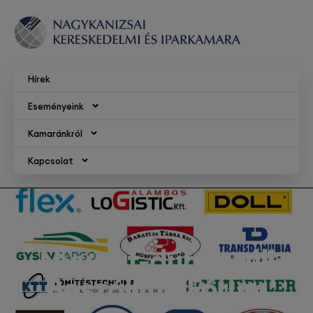
Hírek
Eseményeink
Kamaránkról
Kapcsolat
Nyugat-dunántúli
Beszállítói Fórum