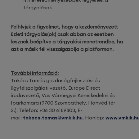
tárgyalások.
Felhívjuk a figyelmet, hogy a kezdeményezett
üzleti tárgyalás(ok) csak abban az esetben
lesznek beépítve a tárgyalási menetrendbe, ha
azt a másik fél visszaigazolja a platformon.
További információ:
Takács Tamás gazdaságfejlesztési és
ügyfélszolgálati vezető, Europe Direct
irodavezető, Vas Vármegyei Kereskedelmi és
Iparkamara (9700 Szombathely, Honvéd tér
2.). Telefon: +36 30 6189803, E-
mail:
takacs.tamas@vmkik.hu
, Honlap:
www.vmkik.h