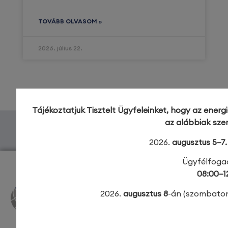
TOVÁBB OLVASOM »
2026. július 22.
Tájékoztatjuk Tisztelt Ügyfeleinket, hogy az energ
az alábbiak szer
ÖSSZES HÍR
2026.
augusztus 5–7.
Ügyfélfogad
08:00–1
2026.
augusztus 8
-án (szombato