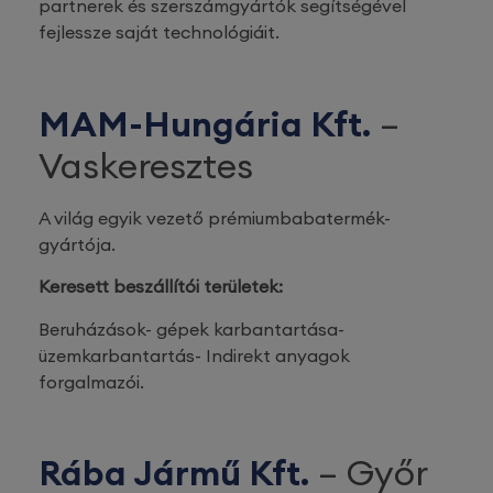
partnerek és szerszámgyártók segítségével
fejlessze saját technológiáit.
MAM-Hungária Kft.
–
Vaskeresztes
A világ egyik vezető prémiumbabatermék-
gyártója.
Keresett beszállítói területek:
Beruházások- gépek karbantartása-
üzemkarbantartás- Indirekt anyagok
forgalmazói.
Rába Jármű Kft.
– Győr