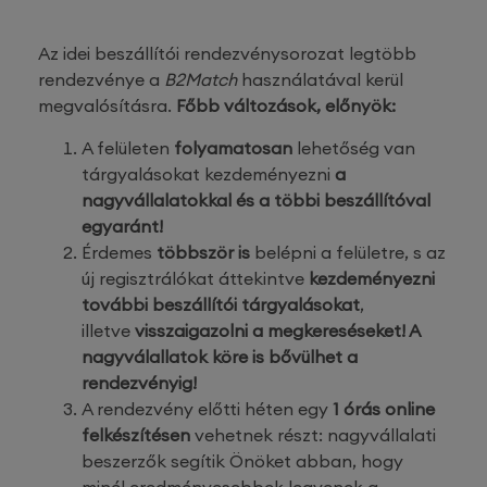
Az idei beszállítói rendezvénysorozat legtöbb
rendezvénye a
B2Match
használatával kerül
megvalósításra.
Főbb változások, előnyök:
A felületen
folyamatosan
lehetőség van
tárgyalásokat kezdeményezni
a
nagyvállalatokkal és a többi beszállítóval
egyaránt!
Érdemes
többször is
belépni a felületre, s az
új regisztrálókat áttekintve
kezdeményezni
további beszállítói tárgyalásokat
,
illetve
visszaigazolni a megkereséseket! A
nagyválallatok köre is bővülhet a
rendezvényig!
A rendezvény előtti héten egy
1 órás online
felkészítésen
vehetnek részt: nagyvállalati
beszerzők segítik Önöket abban, hogy
minél eredményesebbek legyenek a