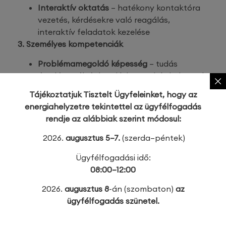
Interaktív oktatás
– hatékony kontaktóra
vezetés, kérdésekre való reagálás,
interaktív feladatok kezelése
3. Személyes kompetenciák
Problémamegoldó képesség
– tudás
átadása válságkezeléshez, nehéz helyzetek
kezelése
Tájékoztatjuk Tisztelt Ügyfeleinket, hogy az
Empátia és türelem
– különböző háttérrel
energiahelyzetre tekintettel az ügyfélfogadás
rendelkező tanulók támogatása
rendje az alábbiak szerint módosul:
Rugalmasság és alkalmazkodóképesség
–
blended learning formátum kezelése
2026.
augusztus 5–7.
(szerda–péntek)
A pályázat benyújtásának módja és határideje:
Ügyfélfogadási idő:
Beküldési határidő:
2025. augusztus 01. 12:00
08:00–12:00
Beküldés módja:
elektronikusan, az alábbi e-
2026.
augusztus 8
-án (szombaton)
az
mail címen:
simonek.mercedesz@mkik.hu
ügyfélfogadás szünetel.
A pályázattal kapcsolatos kérdéseket, legkésőbb
a pályázat beküldés határidejének lejárta előtti