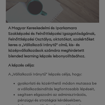
A Magyar Kereskedelmi és Iparkamara
Szakképzési és Felnőttképzési Igazgatóságának,
Felnőttképzési Osztálya, oktatókat, szakértőket
keres a „Vállalkozói Iránytű” című, kis- és
középvállalkozások számára meghirdetett
blended learning képzés lebonyolításához.
A képzés célja:
A „Vállalkozói Iránytű” képzés célja, hogy:
gyakorlati és közérthető módon mutassa be
a vállalkozásindítás legfontosabb lépéseit,
segítsen eligazodni az adminisztrációs,
pénzügyi és stratégiai kérdésekben,