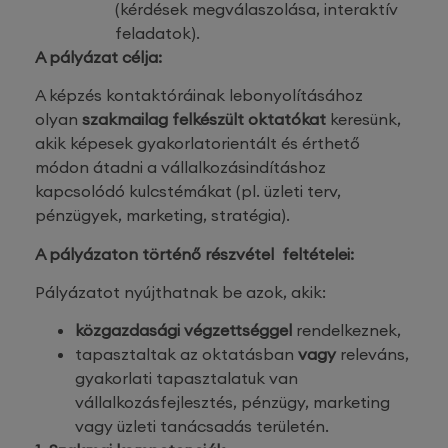
(kérdések megválaszolása, interaktív
feladatok).
A pályázat célja:
A képzés kontaktóráinak lebonyolításához
olyan
szakmailag felkészült oktatókat
keresünk,
akik képesek gyakorlatorientált és érthető
módon átadni a vállalkozásindításhoz
kapcsolódó kulcstémákat (pl. üzleti terv,
pénzügyek, marketing, stratégia).
A pályázaton történő részvétel feltételei:
Pályázatot nyújthatnak be azok, akik:
közgazdasági végzettséggel
rendelkeznek,
tapasztaltak az oktatásban
vagy
releváns,
gyakorlati tapasztalatuk van
vállalkozásfejlesztés, pénzügy, marketing
vagy üzleti tanácsadás területén.