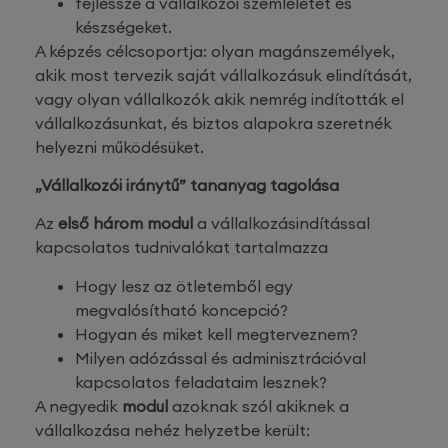
fejlessze a vállalkozói szemléletet és
készségeket.
A képzés célcsoportja: olyan magánszemélyek,
akik most tervezik saját vállalkozásuk elindítását,
vagy olyan vállalkozók akik nemrég indították el
vállalkozásunkat, és biztos alapokra szeretnék
helyezni működésüket.
„
Vállalkozói iránytű” tananyag tagolása
Az
első három modul
a vállalkozásindítással
kapcsolatos tudnivalókat tartalmazza
Hogy lesz az ötletemből egy
megvalósítható koncepció?
Hogyan és miket kell megterveznem?
Milyen adózással és adminisztrációval
kapcsolatos feladataim lesznek?
A negyedik
modul
azoknak szól akiknek a
vállalkozása nehéz helyzetbe került: