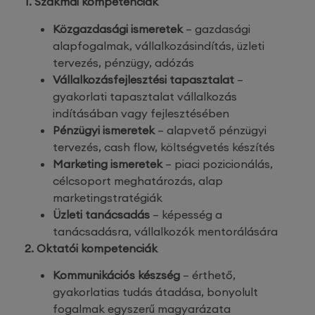
1. Szakmai kompetenciák
Közgazdasági ismeretek
– gazdasági
alapfogalmak, vállalkozásindítás, üzleti
tervezés, pénzügy, adózás
Vállalkozásfejlesztési tapasztalat
–
gyakorlati tapasztalat vállalkozás
indításában vagy fejlesztésében
Pénzügyi ismeretek
– alapvető pénzügyi
tervezés, cash flow, költségvetés készítés
Marketing ismeretek
– piaci pozicionálás,
célcsoport meghatározás, alap
marketingstratégiák
Üzleti tanácsadás
– képesség a
tanácsadásra, vállalkozók mentorálására
2. Oktatói kompetenciák
Kommunikációs készség
– érthető,
gyakorlatias tudás átadása, bonyolult
fogalmak egyszerű magyarázata