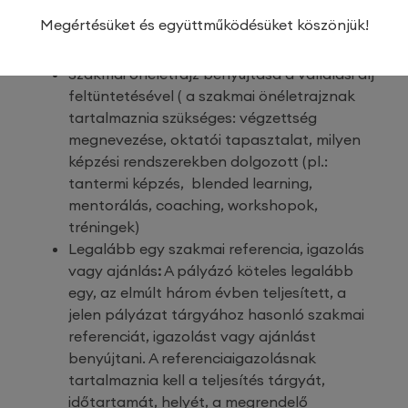
nap, azaz 2025. 07.31. 12:00-ig fogadjuk.
Megértésüket és együttműködésüket köszönjük!
A pályázathoz csatolandó dokumentumok:
Szakmai önéletrajz benyújtása a vállalási díj
feltüntetésével ( a szakmai önéletrajznak
tartalmaznia szükséges: végzettség
megnevezése, oktatói tapasztalat, milyen
képzési rendszerekben dolgozott (pl.:
tantermi képzés, blended learning,
mentorálás, coaching, workshopok,
tréningek)
Legalább egy szakmai referencia, igazolás
vagy ajánlás
:
A pályázó köteles legalább
egy, az elmúlt három évben teljesített, a
jelen pályázat tárgyához hasonló szakmai
referenciát, igazolást vagy ajánlást
benyújtani. A referenciaigazolásnak
tartalmaznia kell a teljesítés tárgyát,
időtartamát, helyét, a megrendelő