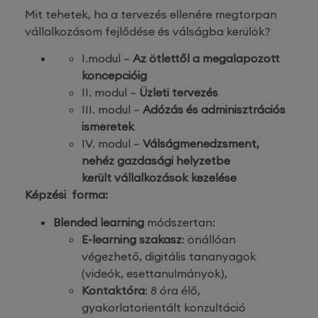
Mit tehetek, ha a tervezés ellenére megtorpan
vállalkozásom fejlődése és válságba kerülök?
I.modul –
Az ötlettől a megalapozott
koncepcióig
II. modul –
Üzleti tervezés
III. modul –
Adózás és adminisztrációs
ismeretek
IV. modul –
Válságmenedzsment,
nehéz gazdasági helyzetbe
került
vállalkozások kezelése
Képzési forma:
Blended learning
módszertan:
E-learning szakasz
: önállóan
végezhető, digitális tananyagok
(videók, esettanulmányok),
Kontaktóra
: 8 óra élő,
gyakorlatorientált konzultáció