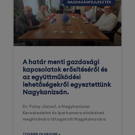
GAZDASÁGFEJLESZTÉS
A határ menti gazdasági
kapcsolatok erősítéséről és
az együttműködési
lehetőségekről egyeztettünk
Nagykanizsán.
Dr. Polay József, a Nagykanizsai
Kereskedelmi és Iparkamara elnökének
meghívására látogatott Nagykanizsára
TOVÁBB OLVASOM »