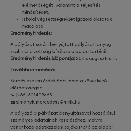
elérhetőségét, valamint a teljesítés
minősítését.
Iskolai végzettség(ek)et igazoló okiratok
másolata
Eredményhirdetés:
A pályázat során benyújtott pályázati anyag
szakmai bizottság bírálata alapján történik.
Eredményhirdetés időpontja:
2025. augusztus 11.
További információ:
Kérdés esetén érdeklődni lehet a következő
elérhetőségen:
📞 [+36] 301403665
📧 simonek.mercedesz@mkik.hu
A pályázó a pályázat benyújtásával hozzájárul
személyes adatainak kezeléséhez, melyre
vonatkozó adatkezelési tájékoztató az alábbi