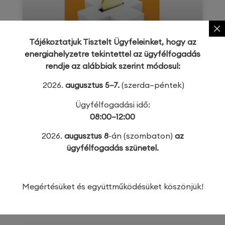
Tájékoztatjuk Tisztelt Ügyfeleinket, hogy az
energiahelyzetre tekintettel az ügyfélfogadás
rendje az alábbiak szerint módosul:
Egészség ezreknek, milliók a
2026.
augusztus 5–7.
(szerda–péntek)
Nagykanizsai Kanizsai
Dorottya Kórháznak!
Ügyfélfogadási idő:
08:00–12:00
A Richter Gedeon Nyrt. 3.500.000 Ft
2026.
augusztus 8
-án (szombaton)
az
alapadományt ajánl fel a Kanizsai
ügyfélfogadás szünetel.
Dorottya
TOVÁBB OLVASOM »
Megértésüket és együttműködésüket köszönjük!
2026. augusztus 5.