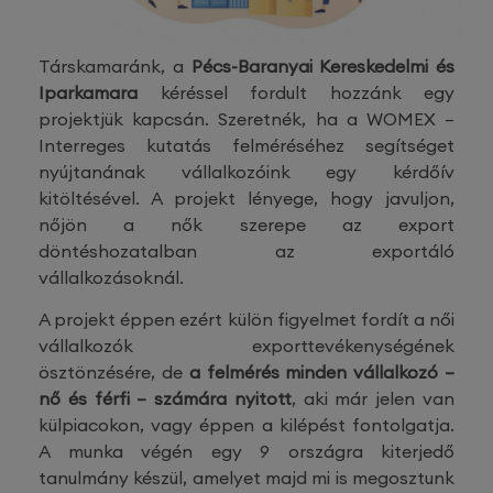
Társkamaránk, a
Pécs-Baranyai Kereskedelmi és
Iparkamara
kéréssel fordult hozzánk egy
projektjük kapcsán. Szeretnék, ha a WOMEX –
Interreges kutatás felméréséhez segítséget
nyújtanának vállalkozóink egy kérdőív
kitöltésével. A projekt lényege, hogy javuljon,
nőjön a nők szerepe az export
döntéshozatalban az exportáló
vállalkozásoknál.
A projekt éppen ezért külön figyelmet fordít a női
vállalkozók exporttevékenységének
ösztönzésére, de
a felmérés minden vállalkozó –
nő és férfi – számára nyitott
, aki már jelen van
külpiacokon, vagy éppen a kilépést fontolgatja.
A munka végén egy 9 országra kiterjedő
tanulmány készül, amelyet majd mi is megosztunk