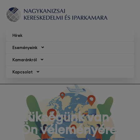
Hírek
Eseményeink
Kamaránkról
Kapcsolat
Szükségünk van az
Ön véleményére!