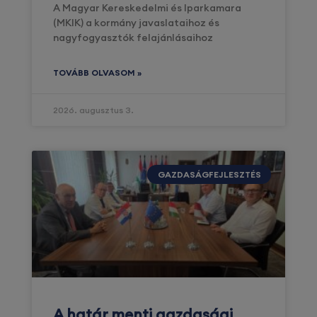
A Magyar Kereskedelmi és Iparkamara
(MKIK) a kormány javaslataihoz és
nagyfogyasztók felajánlásaihoz
TOVÁBB OLVASOM »
2026. augusztus 3.
GAZDASÁGFEJLESZTÉS
A határ menti gazdasági