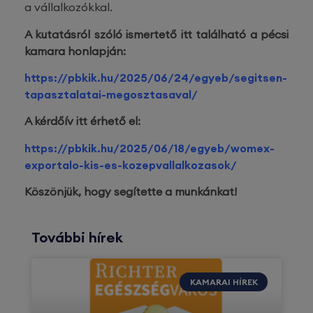
a vállalkozókkal.
A kutatásról szóló ismertető itt található a pécsi
kamara honlapján:
https://pbkik.hu/2025/06/24/egyeb/segitsen-
tapasztalatai-megosztasaval/
A kérdőív itt érhető el:
https://pbkik.hu/2025/06/18/egyeb/womex-
exportalo-kis-es-kozepvallalkozasok/
Köszönjük, hogy segítette a munkánkat!
További hírek
KAMARAI HÍREK