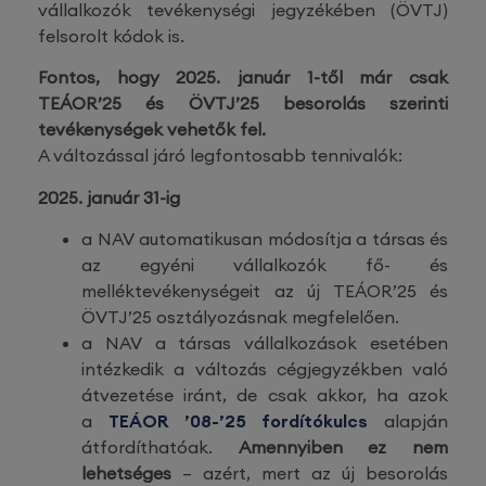
vállalkozók tevékenységi jegyzékében (ÖVTJ)
felsorolt kódok is.
Fontos, hogy 2025. január 1-től már csak
TEÁOR’25 és ÖVTJ’25 besorolás szerinti
tevékenységek vehetők fel.
A változással járó legfontosabb tennivalók:
2025. január 31-ig
a NAV automatikusan módosítja a társas és
az egyéni vállalkozók fő- és
melléktevékenységeit az új TEÁOR’25 és
ÖVTJ’25 osztályozásnak megfelelően.
a NAV a társas vállalkozások esetében
intézkedik a változás cégjegyzékben való
átvezetése iránt, de csak akkor, ha azok
a
TEÁOR ’08-’25 fordítókulcs
alapján
átfordíthatóak.
Amennyiben ez nem
lehetséges
– azért, mert az új besorolás