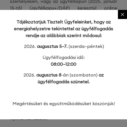
személyesen, vagy az ügyfélkapun (2025. január
15-től Ügyfélkapu+/DÁP) keresztül online
lehetséges térítésmentesen.
ÖVTJ’24 – ÖVTJ’25 fordítókulcs és további
Tájékoztatjuk Tisztelt Ügyfeleinket, hogy az
információk >>
energiahelyzetre tekintettel az ügyfélfogadás
rendje az alábbiak szerint módosul:
2026.
augusztus 5–7.
(szerda–péntek)
Amennyiben a vállalkozás nem módosítja a
tevékenységkódjait 2025. július 1-ig
, akkor
Ügyfélfogadási idő:
hivatalosan elfogadta az új TEÁOR’25/ÖVTJ’25
08:00–12:00
osztályozási rendszer szerint megállapított
2026.
augusztus 8
-án (szombaton)
az
kódjait. Amennyiben volt TEÁOR’08-ban/
ügyfélfogadás szünetel.
ÖVTJ’24-ben kódolt, a hivatalos fordítókulcs
szerint egyértelműen át nem fordítható
egyéb
tevékenysége
, akkor a szervezet a fenti határidő
Megértésüket és együttműködésüket köszönjük!
elteltével
tudomásul veszi, hogy azokat a
Nemzeti Adó- és Vámhivatal törli a
nyilvántartásból.