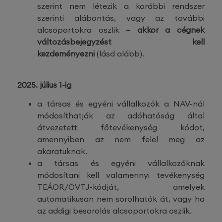
szerint nem létezik a korábbi rendszer
szerinti alábontás, vagy az további
alcsoportokra oszlik –
akkor a cégnek
változásbejegyzést kell
kezdeményezni
(lásd alább).
2025. július 1-ig
a társas és egyéni vállalkozók a NAV-nál
módosíthatják az adóhatóság által
átvezetett főtevékenység kódot,
amennyiben az nem felel meg az
akaratuknak.
a társas és egyéni vállalkozóknak
módosítani kell valamennyi tevékenység
TEÁOR/ÖVTJ-kódját, amelyek
automatikusan nem sorolhatók át, vagy ha
az addigi besorolás alcsoportokra oszlik.