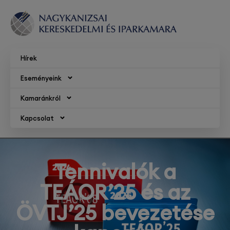
Hírek
Eseményeink
Kamaránkról
Kapcsolat
Tennivalók a
TEÁOR’25 és az
ÖVTJ’25 bevezetése