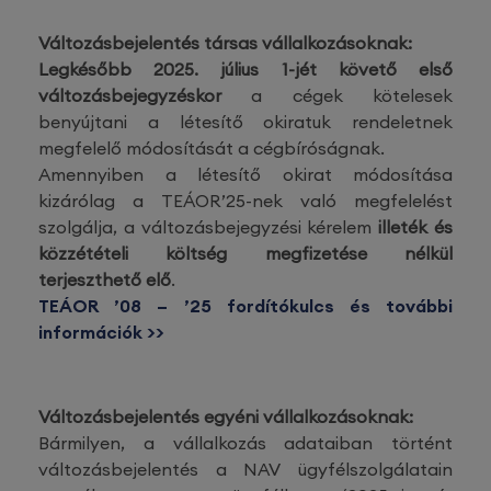
Változásbejelentés társas vállalkozásoknak:
Legkésőbb 2025. július 1-jét követő első
változásbejegyzéskor
a cégek kötelesek
benyújtani a létesítő okiratuk rendeletnek
megfelelő módosítását a cégbíróságnak.
Amennyiben a létesítő okirat módosítása
kizárólag a TEÁOR’25-nek való megfelelést
szolgálja, a változásbejegyzési kérelem
illeték és
közzétételi költség megfizetése nélkül
terjeszthető elő
.
TEÁOR ’08 – ’25 fordítókulcs és további
információk >>
Változásbejelentés egyéni vállalkozásoknak:
Bármilyen, a vállalkozás adataiban történt
változásbejelentés a NAV ügyfélszolgálatain