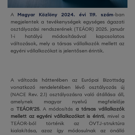
A
Magyar Közlöny 2024. évi 119. szám
-ban
megjelentek a tevékenységek egységes ágazati
osztályozási rendszerének (TEÁOR) 2025. január
1-i hatályú módosításával kapcsolatos
változások, mely a társas vállalkozók mellett az
egyéni vállalkozókat is jelentősen érintik.
A változás hátterében az Európai Bizottság
vonatkozó rendeletében lévő osztályozás új
(NACE Rev. 2.1) osztályozásra való átállása áll,
amelynek magyar nyelvű megfelelője
a
TEÁOR’25
. A módosítás
a társas vállalkozók
mellett az egyéni vállalkozókat is érinti
, mivel a
TEÁOR-ból történik az ÖVTJ-struktúra
kialakítása, azaz így módosulnak az önálló