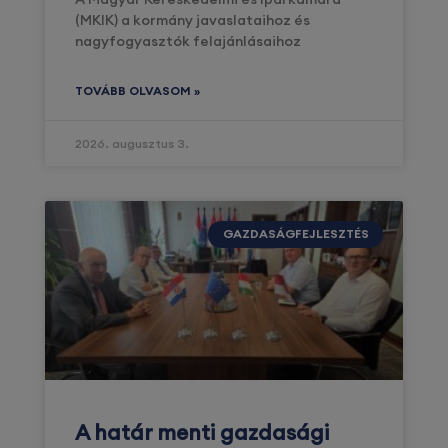
(MKIK) a kormány javaslataihoz és
nagyfogyasztók felajánlásaihoz
TOVÁBB OLVASOM »
2026. augusztus 3.
GAZDASÁGFEJLESZTÉS
A határ menti gazdasági