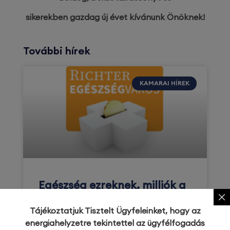
sikerekben gazdag új évet kívánunk Önöknek!
További hírek
KAMARAI HÍREK
Egészség ezreknek, milliók a
Nagykanizsai Kanizsai
Dorottya Kórháznak!
Tájékoztatjuk Tisztelt Ügyfeleinket, hogy az
energiahelyzetre tekintettel az ügyfélfogadás