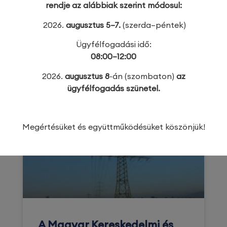
rendje az alábbiak szerint módosul:
A Richter Gedeon Nyrt. 3.500.000 Ft
alapadományt ajánl fel a Kanizsai
2026.
augusztus 5–7.
(szerda–péntek)
Dorottya
Ügyfélfogadási idő:
TOVÁBB OLVASOM »
08:00–12:00
2026.
augusztus 8
-án (szombaton)
az
2026. augusztus 5.
ügyfélfogadás szünetel.
KAMARAI HÍREK
Megértésüket és együttműködésüket köszönjük!
A Magyar Kereskedelmi és