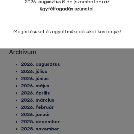
2026.
augusztus 8
-án (szombaton)
az
Képzés, oktatás
ügyfélfogadás szünetel.
Pályaorientáció
Pályázatok
Regisztráció
Megértésüket és együttműködésüket köszönjük!
Szakmai utak
Vállalkozóknak
Archívum
2026. augusztus
2026. július
2026. június
2026. május
2026. április
2026. március
2026. február
2026. január
2025. december
2025. november