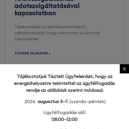
adatszolgáltatásával
kapcsolatban
Tájékoztatjuk az építőipari kivitelező
vállalkozásokat, hogy tekintettel az érintett
szervezetek
TOVÁBB OLVASOM »
2025. január 28.
Tájékoztatjuk Tisztelt Ügyfeleinket, hogy az
Kategóriák
energiahelyzetre tekintettel az ügyfélfogadás
Adózás
rendje az alábbiak szerint módosul:
Duális szakképzés
Építőipar
2026.
augusztus 5–7.
(szerda–péntek)
Esemény
Ügyfélfogadási idő:
Gazdaságfejlesztés
08:00–12:00
Kamarai gyakorlati oktatói képzés
Kamarai hírek