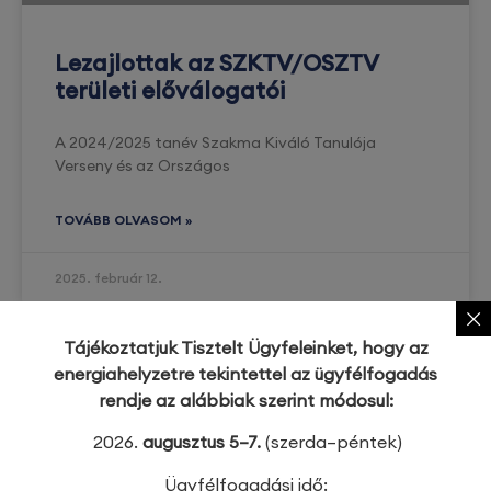
Lezajlottak az SZKTV/OSZTV
területi előválogatói
A 2024/2025 tanév Szakma Kiváló Tanulója
Verseny és az Országos
TOVÁBB OLVASOM »
2025. február 12.
Tájékoztatjuk Tisztelt Ügyfeleinket, hogy az
energiahelyzetre tekintettel az ügyfélfogadás
rendje az alábbiak szerint módosul:
2026.
augusztus 5–7.
(szerda–péntek)
Ügyfélfogadási idő: