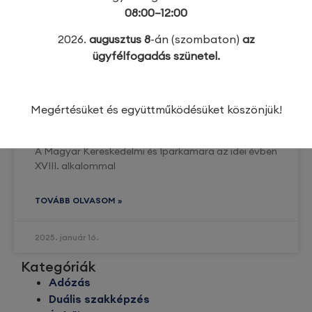
08:00–12:00
2026.
augusztus 8
-án (szombaton)
az
ügyfélfogadás szünetel.
Zajlanak a 2024/2025-ös tanév
Szakma Kiváló Tanulója Verseny
Megértésüket és együttműködésüket köszönjük!
előválogatói
A Magyar Kereskedelmi és Iparkamara az idei évben
XVIII. alkalommal
TOVÁBB OLVASOM »
2025. január 16.
Kategóriák
Adózás
Duális szakképzés