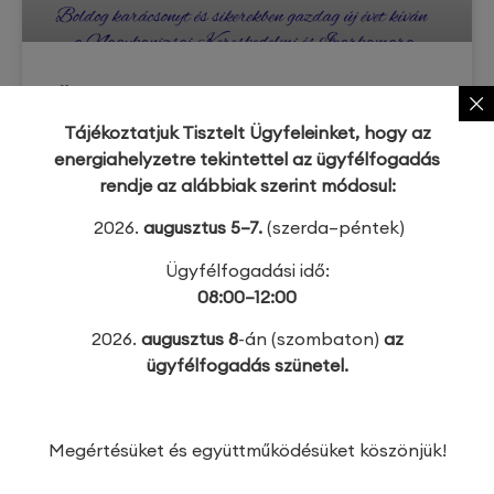
Ünnepi ügyfélfogadási rend
Tájékoztatjuk Tisztelt Ügyfeleinket, hogy az
Tájékoztatjuk Tisztelt Ügyfeleinket, hogy a
energiahelyzetre tekintettel az ügyfélfogadás
Nagykanizsai Kereskedelmi és Iparkamaránál az
rendje az alábbiak szerint módosul:
ünnepi
2026.
augusztus 5–7.
(szerda–péntek)
TOVÁBB OLVASOM »
Ügyfélfogadási idő:
08:00–12:00
2025. december 15.
2026.
augusztus 8
-án (szombaton)
az
ügyfélfogadás szünetel.
Megértésüket és együttműködésüket köszönjük!