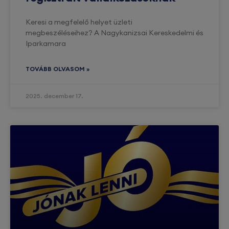
Keresi a megfelelő helyet üzleti
megbeszéléseihez? A Nagykanizsai Kereskedelmi és
Iparkamara
TOVÁBB OLVASOM »
2025. december 17.