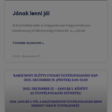
Jónak lenni jó!
A közmédia idén is megszervezi hagyományos
karácsonyi jótékonysági műsorát, a „Jónak
TOVÁBB OLVASOM »
2025. december 17.