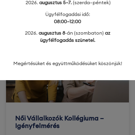
2026.
augusztus 5–7.
(szerda–péntek)
TOVÁBB OLVASOM »
Ügyfélfogadási idő:
08:00–12:00
2026. február 20.
2026.
augusztus 8
-án (szombaton)
az
ügyfélfogadás szünetel.
Megértésüket és együttműködésüket köszönjük!
Női Vállalkozók Kollégiuma –
Igényfelmérés