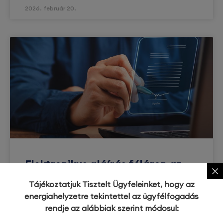
2026. február 20.
Elektronikus aláírás féláron az
önkéntes kamarai tagoknak
Tájékoztatjuk Tisztelt Ügyfeleinket, hogy az
energiahelyzetre tekintettel az ügyfélfogadás
Stratégiai együttműködést kötött a Magyar
rendje az alábbiak szerint módosul:
Kereskedelmi és Iparkamara és a