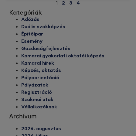
1
2
3
4
Kategóriák
Adózás
Duális szakképzés
Építőipar
Esemény
Gazdaságfejlesztés
Kamarai gyakorlati oktatói képzés
Kamarai hírek
Képzés, oktatás
Pályaorientáció
Pályázatok
Regisztráció
Szakmai utak
Vállalkozóknak
Archívum
2026. augusztus
2026. július